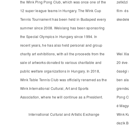
the Wink Ping Pong Club, which was once one of the
zetközi
12 super league teams in Hungary. The Wink Cup
film- é
Tennis Tournament has been held in Budapest every
skedel
summer since 2008. Weixiang has been sponsoring
the Special Olympics in Hungary since 1994. In
recent years, he has also held personal and group
charity art exhibitions, with all the proceeds from the
Wei Xia
sale of artworks donated to various charitable and
20 éve 
public welfare organizations in Hungary. In 2018,
össégi 
Wink Table Tennis Club was officially renamed as the
ben ala
Wink International Cultural, Art and Sports
grendez
Association, where he will continue as a President.
Pong Cl
é Magy
International Cultural and Artistic Exchange
Wink K
dezik 