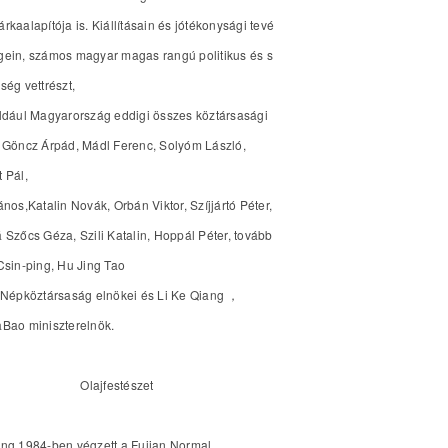
rkaalapítója is. Kiállításain és jótékonysági tevé
ein, számos magyar magas rangú politikus és s
ség vettrészt,
ldául Magyarország eddigi összes köztársasági
 Göncz Árpád, Mádl Ferenc, Solyóm László,
 Pál,
nos,Katalin Novák, Orbán Viktor, Szíjjártó Péter,
 Szőcs Géza, Szili Katalin, Hoppál Péter, tovább
Csin-ping, Hu Jing Tao
 Népköztársaság elnökei és Li Ke Qiang ，
aBao miniszterelnök.
Olajfestészet
ng 1984-ben végzett a Fujian Normal