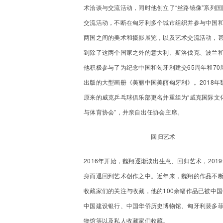
术洽谈与交流活动，同时他创立了“丝路镜像”系列国
交流活动，不断在匈牙利多个城市组织并参与中国
两国之间的美术和摄影展览，以及艺术交流活动，
到除了这两个国家之外的意大利、斯洛伐克、波兰
他积极参与了为纪念中国和匈牙利建交65周年和70
出版的大型画册《美丽中国美丽匈牙利》。2018年
原来的威克乒乓球俱乐部更名并重组为“威克国际文
与体育协会”，并亲自出任协会主席。
回归艺术
2016年开始，魏翔逐渐淡出生意、回归艺术，201
身而退回到艺术创作之中。近年来，魏翔的作品不
收藏家们的关注与收藏，他的100余幅作品已被中
中国建设银行、中国华侨历史博物馆、匈牙利裴多
物馆等以及私人收藏家们收藏。