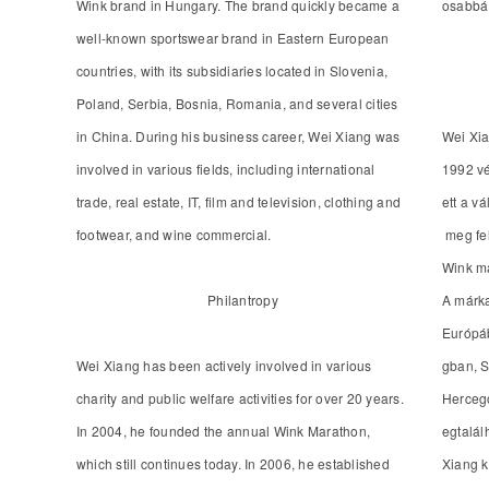
Wink brand in Hungary. The brand quickly became a
osabbá 
well-known sportswear brand in Eastern European
countries, with its subsidiaries located in Slovenia,
Poland, Serbia, Bosnia, Romania, and several cities
in China. During his business career, Wei Xiang was
Wei Xi
involved in various fields, including international
1992 vé
trade, real estate, IT, film and television, clothing and
ett a v
footwear, and wine commercial.
meg fe
Wink m
Philantropy
A márka
Európáb
Wei Xiang has been actively involved in various
gban, S
charity and public welfare activities for over 20 years.
Herceg
In 2004, he founded the annual Wink Marathon,
egtalál
which still continues today. In 2006, he established
Xiang k