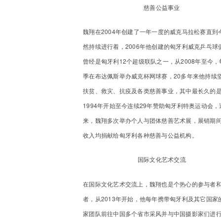
慈善公益事业
魏翔在2004年创建了一年一度的威克马拉松赛直到
然持续进行着，2006年他创建的匈牙利威克乒乓球
曾经是匈牙利12个超级联队之一，从2008年至今，
季在布达佩斯举办威克杯网球赛，20多年来他持续
扶贫、救灾、抗疫及各类慈善事业，其中最长久的
1994年开始至今连续29年赞助匈牙利特奥运动会，
来，魏翔多次举办个人与团体慈善艺术展，展销期
收入均捐献给匈牙利各种慈善与公益机构。
国际文化艺术交流
在国际文化艺术交流上，魏翔也是个热心的参与者
者，从2013年开始，他每年携带匈牙利及其它国家
家团队前往中国多个省市采风并与中国摄影家们进