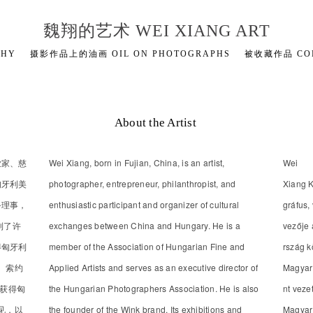
魏翔的艺术 WEI XIANG ART
PHY
摄影作品上的油画 OIL ON PHOTOGRAPHS
被收藏作品 COL
About the Artist
业家、慈
Wei Xiang, born in Fujian, China, is an artist,
Wei
匈牙利美
photographer, entrepreneur, philanthropist, and
Xiang K
务理事，
enthusiastic participant and organizer of cultural
gráfus,
到了许
exchanges between China and Hungary. He is a
vezője 
得匈牙利
member of the Association of Hungarian Fine and
rszág k
、索约
Applied Artists and serves as an executive director of
Magyar
也获得匈
the Hungarian Photographers Association. He is also
nt veze
见，以
the founder of the Wink brand. Its exhibitions and
Magyar