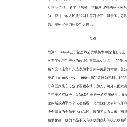
及苏契·盖佐、希里·卡塔林、霍帕尔·彼得的多次关
助。获得中华人民共和国主席习近平、胡景涛，总
强、温家宝等国家领导人接见。
绘画
魏翔1984年毕业于福建师范大学美术学院油画专业
学期间他得到严格的传统油画基本功训练。1995年
画作品《迷恋》入选参加中国青年美展的时候，奠
美术圈的知名地位。1990年魏翔定居匈牙利，199
牙利国家核心专业评委团审核，加入了匈牙利国家
工艺美术家协会，是30多年来唯一的亚裔成员，同
达佩斯成功举办个人油画展。此后他多次参加匈牙
协会举办的会员美术作品展。魏翔画人物肖像、画
画抽象画，他的作品不仅有细致的古典传统人物画