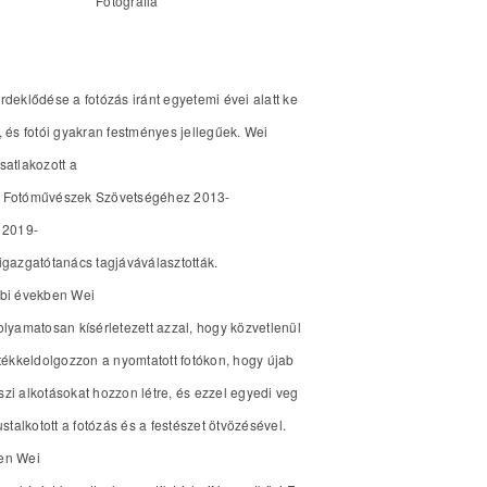
Fotógráfia
rdeklődése a fotózás iránt egyetemi évei alatt ke
, és fotói gyakran festményes jellegűek. Wei
satlakozott a
 Fotóművészek Szövetségéhez 2013-
 2019-
igazgatótanács tagjáváválasztották.
bbi években Wei
olyamatosan kísérletezett azzal, hogy közvetlenül
tékkeldolgozzon a nyomtatott fotókon, hogy újab
zi alkotásokat hozzon létre, és ezzel egyedi veg
ustalkotott a fotózás és a festészet ötvözésével.
en Wei