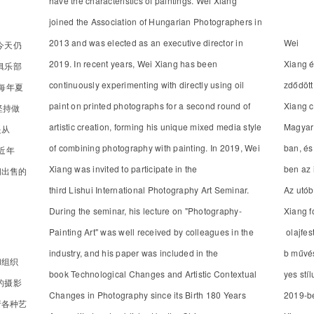
have the characteristics of paintings. Wei Xiang
joined the Association of Hungarian Photographers in
2013 and was elected as an executive director in
Wei
今天仍
2019. In recent years, Wei Xiang has been
Xiang é
俱乐部
continuously experimenting with directly using oil
zdődött
每年夏
paint on printed photographs for a second round of
Xiang c
坚持做
artistic creation, forming his unique mixed media style
Magyar
是从
of combining photography with painting. In 2019, Wei
ban, és
近年
Xiang was invited to participate in the
ben az 
间出售的
third Lishui International Photography Art Seminar.
Az utó
During the seminar, his lecture on "Photography-
Xiang f
Painting Art" was well received by colleagues in the
olajfes
industry, and his paper was included in the
b művés
和组织
book Technological Changes and Artistic Contextual
yes stíl
的摄影
Changes in Photography since its Birth 180 Years
2019-b
行各种艺