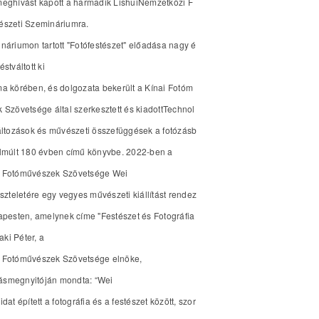
eghívást kapott a harmadik LishuiNemzetközi F
észeti Szemináriumra.
náriumon tartott "Fotófestészet" előadása nagy é
stváltott ki
a körében, és dolgozata bekerült a Kínai Fotóm
 Szövetsége által szerkesztett és kiadottTechnol
áltozások és művészeti összefüggések a fotózásb
lmúlt 180 évben című könyvbe. 2022-ben a
 Fotóművészek Szövetsége Wei
iszteletére egy vegyes művészeti kiállítást rendez
apesten, amelynek címe "Festészet és Fotográfia
Baki Péter, a
 Fotóművészek Szövetsége elnöke,
ításmegnyitóján mondta: “Wei
dat épített a fotográfia és a festészet között, szor