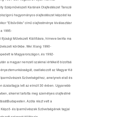
ity Szépművészeti Karának Olajfestészet Tanszé
olszigorú hagyományos olajfestészet képzést ka
mikor "Elbűvölés" című olajfestménye kiválasztásr
t a 1995-
i Ifjúsági Művészeti Kiállításra, hírneve beírta ma
űvészeti körökbe. Wei Xiang 1990-
epedett le Magyarországon, és 1992-
után a magyar nemzeti szakmai értékelő bizottsá
ményeztemunkásságát, csatlakozott az Magyar Ké
s Iparművészek Szövetségéhez, amelynek első és
n ázsiaitagja lett az elmúlt 30 évben. Ugyanebb
vben, sikerrel tartotta meg személyes olajfestmé
lításátBudapesten. Azóta részt vett a
 Képző- és Iparművészek Szövetségének tagjai
endezett számoskiállításain.