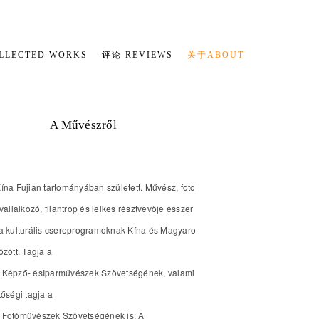
LECTED WORKS
评论 REVIEWS
关于ABOUT
A Művészről
ína Fujian tartományában született. Művész, foto
 vállalkozó, filantróp és lelkes résztvevője ésszer
a kulturális csereprogramoknak Kína és Magyaro
özött. Tagja a
 Képző- ésIparművészek Szövetségének, valami
tőségi tagja a
 Fotóművészek Szövetségének is. A