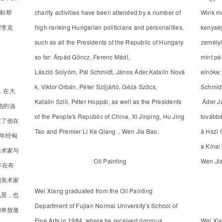
系和帮
charity activities have been attended by a number of
Wink má
理李克
high-ranking Hungarian politicians and personalities,
kenység
such as all the Presidents of the Republic of Hungary
zemélyi
so far: Árpád Göncz, Ferenc Mádl,
mint pé
László Solyóm, Pál Schmidt, János Áder,Katalin Nová
elnöke:
k, Viktor Orbán, Péter Szíjjártó, Géza Szőcs,
Schmidt
，在大
Katalin Szili, Péter Hoppál, as well as the Presidents
Áder Já
他的油
of the People's Republic of China, Xi Jinping, Hu Jing
továbbá
定了他在
Tao and Premier Li Ke Qiang，Wen Jia Bao.
á Hszi 
2年经匈
a Kínai
美术家与
Oil Painting
Wen Ji
年在布
利美术家
Wei Xiang graduated from the Oil Painting
风景，也
Department of Fujian Normal University's School of
和奔放激
Fine Arts in 1984, where he received rigorous
Wei Xia