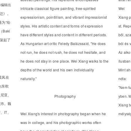
会编辑出
intricate classical figure painting, free-spirited
Wei
变迁》。
expressionism, pointillism, and vibrant impressionist
Xiang p
为“绘·
styles. His artistic content and forms of expression
st. Rep
Baki
have different styles and content in different periods.
ből, sz
间架起了
As Hungarian art critic Feledy Balázssaid, "He does
ból és v
not run, he does not rush, he does not hesitate, and
Az alko
he does not stay in one place. Wei Xiang walks to the
ílusban
depths of the world and his own individuality
Mint ah
晨凤在
naturally."
ndta:
为东欧
"Nem fu
文尼亚、
Photography
yben. 
城市。魏
Xiang t
、IT、
Wei Xiang's interest in photography began when he
mélysé
was in college, and his photographic works often