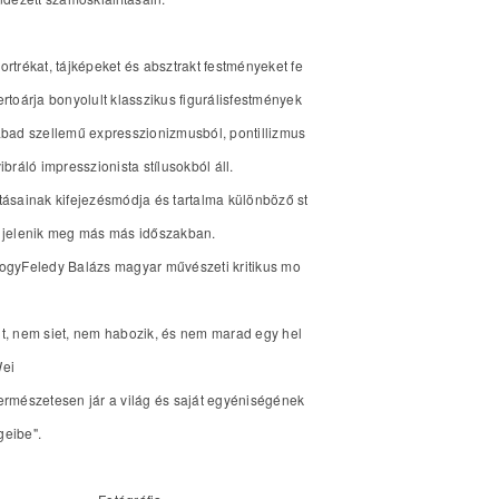
ortrékat, tájképeket és absztrakt festményeket fe
ertoárja bonyolult klasszikus figurálisfestmények
abad szellemű expresszionizmusból, pontillizmus
ibráló impresszionista stílusokból áll.
tásainak kifejezésmódja és tartalma különböző st
 jelenik meg más más időszakban.
ogyFeledy Balázs magyar művészeti kritikus mo
t, nem siet, nem habozik, és nem marad egy hel
Wei
ermészetesen jár a világ és saját egyéniségének
geibe".