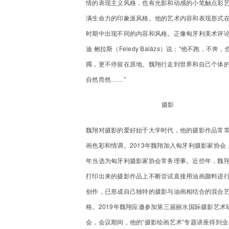
情的表现主义风格，也有光影和动感的小笔触点彩
满生命力的印象派风格。他的艺术内容和表现形式
时期中出现不同的内容和风格。正像匈牙利美术评
迪·鲍拉斯（Feledy Balázs）说：“他不跑，不奔
躅，更不停留在原地。魏翔行走到世界和自己个体
自然而然……”
摄影
魏翔对摄影的爱好始于大学时代，他的摄影作品常
画色彩和情调。2013年魏翔加入匈牙利摄影家协会，
年当选为匈牙利摄影家协会常务理事。近些年，魏
打印出来的摄影作品上不断尝试直接用油画颜料进
创作，已形成自己独特的摄影与油画相结合的混合
格。2019年魏翔应邀参加第三届丽水国际摄影艺术
会，会议期间，他的“摄影绘画艺术”专题讲座得到业