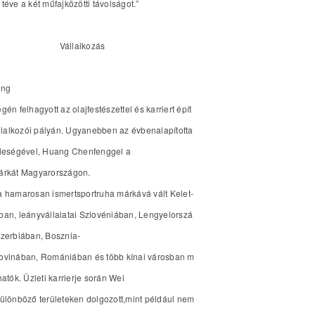
téve a két műfajközötti távolságot.”
Vállalkozás
ang
gén felhagyott az olajfestészettel és karriert épít
állalkozói pályán. Ugyanebben az évbenalapította
leségével, Huang Chenfenggel a
árkát Magyarországon.
 hamarosan ismertsportruha márkává vált Kelet-
an, leányvállalatai Szlovéniában, Lengyelorszá
zerbiában, Bosznia-
ovinában, Romániában és több kínai városban m
hatók. Üzleti karrierje során Wei
ülönböző területeken dolgozott,mint például nem