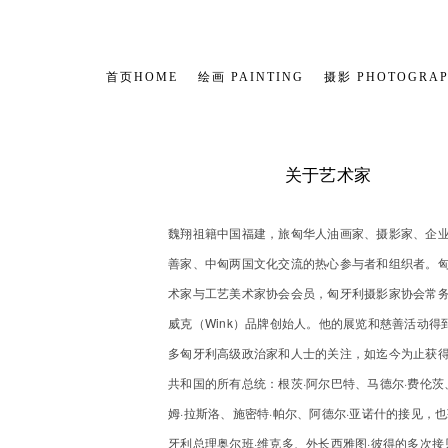
首页HOME
绘画 PAINTING
摄影 PHOTOGRA
关于艺术家
​魏翔祖籍中国福建，旅匈华人油画家、摄影家、企
善家、中匈两国文化交流的热心参与者和组织者。
术家与工艺美术家协会会员，匈牙利摄影家协会常
威克（Wink）品牌创始人。他的展览和慈善活动得
多匈牙利高级政治家和人士的关注，如迄今为止获
共和国的所有总统：根茨·阿尔巴特、马德尔·费伦茨
姆·拉斯洛、施密特·帕尔、阿德尔·亚诺什的接见，
牙利总理奥尔班·维克多、外长西雅图·彼得的多次接