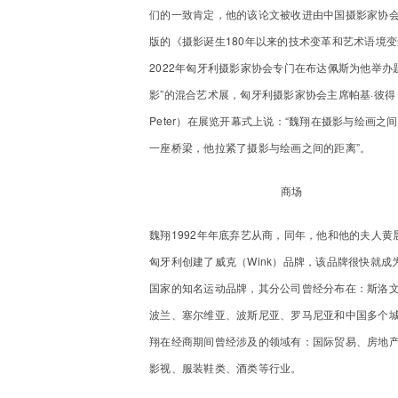
们的一致肯定，他的该论文被收进由中国摄影家协
版的《摄影诞生180年以来的技术变革和艺术语境
2022年匈牙利摄影家协会专门在布达佩斯为他举办题
影”的混合艺术展，匈牙利摄影家协会主席帕基·彼得（
Peter）在展览开幕式上说：“魏翔在摄影与绘画之
一座桥梁，他拉紧了摄影与绘画之间的距离”。
商场
魏翔1992年年底弃艺从商，同年，他和他的夫人黄
匈牙利创建了威克（Wink）品牌，该品牌很快就成
国家的知名运动品牌，其分公司曾经分布在：斯洛
波兰、塞尔维亚、波斯尼亚、罗马尼亚和中国多个
翔在经商期间曾经涉及的领域有：国际贸易、房地产
影视、服装鞋类、酒类等行业。