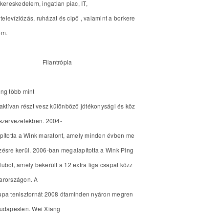
 kereskedelem, ingatlan piac, IT,
s televíziózás, ruházat és cipő , valamint a borkere
em.
Filantrópia
ng több mint
aktívan részt vesz különböző jótékonysági és köz
szervezetekben. 2004-
pította a Wink maratont, amely minden évben me
ésre kerül. 2006-ban megalapította a Wink Ping
ubot, amely bekerült a 12 extra liga csapat közz
arországon. A
upa tenisztornát 2008 ótaminden nyáron megren
Budapesten. Wei Xiang