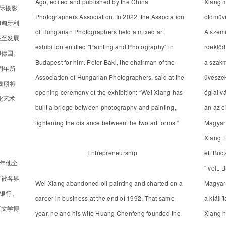
Ago, edited and published by the China
Xiang m
际摄影
Photographers Association. In 2022, the Association
otóműv
和匈牙利
of Hungarian Photographers held a mixed art
A szemi
甚至发展
exhibition entitled "Painting and Photography" in
rdeklődé
和德国。
Budapest for him. Peter Baki, the chairman of the
a szakm
周年所
Association of Hungarian Photographers, said at the
űvészek
魏翔将
opening ceremony of the exhibition: “Wei Xiang has
ógiai v
化艺术
built a bridge between photography and painting,
an az e
tightening the distance between the two art forms.”
Magyar
Xiang t
Entrepreneurship
ett Bud
9年他全
" volt. 
断被各界
Wei Xiang abandoned oil painting and charted on a
Magyar
国银行、
career in business at the end of 1992. That same
a kiáll
菲文学博
year, he and his wife Huang Chenfeng founded the
Xiang hi