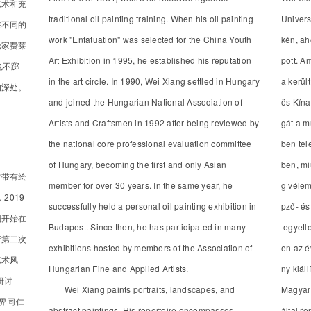
艺术和充
traditional oil painting training. When his oil painting
Univers
在不同的
work "Enfatuation" was selected for the China Youth
kén, ah
论家费莱
Art Exhibition in 1995, he established his reputation
pott. A
，也不踯
in the art circle. In 1990, Wei Xiang settled in Hungary
a kerül
的深处。
and joined the Hungarian National Association of
ös Kína
Artists and Craftsmen in 1992 after being reviewed by
gát a m
the national core professional evaluation committee
ben tel
of Hungary, becoming the first and only Asian
ben, mi
常带有绘
member for over 30 years. In the same year, he
g véle
2019
successfully held a personal oil painting exhibition in
pző- é
翔开始在
Budapest. Since then, he has participated in many
egyetle
行第二次
exhibitions hosted by members of the Association of
en az é
艺术风
Hungarian Fine and Applied Artists.
ny kiál
研讨
Wei Xiang paints portraits, landscapes, and
Magyar
界同仁
abstract paintings. His repertoire encompasses
által r