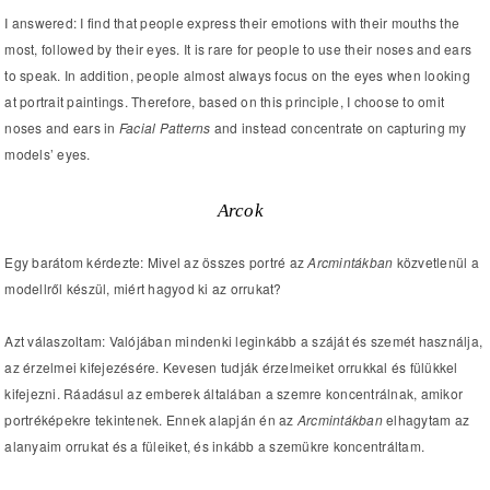
I answered: I find that people express their emotions with their mouths the
most, followed by their eyes. It is rare for people to use their noses and ears
to speak. In addition, people almost always focus on the eyes when looking
at portrait paintings. Therefore, based on this principle, I choose to omit
noses and ears in
Facial Patterns
and instead concentrate on capturing my
models’ eyes.
Arcok
Egy barátom kérdezte: Mivel az összes portré az
Arcmintákban
közvetlenül a
modellről készül, miért hagyod ki az orrukat?
Azt válaszoltam: Valójában mindenki leginkább a száját és szemét használja,
az érzelmei kifejezésére. Kevesen tudják érzelmeiket orrukkal és fülükkel
kifejezni. Ráadásul az emberek általában a szemre koncentrálnak, amikor
portréképekre tekintenek. Ennek alapján én az
Arcmintákban
elhagytam az
alanyaim orrukat és a füleiket, és inkább a szemükre koncentráltam.