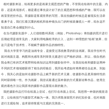
相对摄影来说，绘画更多的是画家主观思想的产物，不管我在绘画中的主题、内
容，还是表现形式，都是通过事先设计好了的主观思想和情感的产物，我可以在
画室里把控作品。而摄影是客观世界的写照，我在拍摄的时候总是被现实生活牵
着鼻子走，我们扛着沉重的相机和各种镜头出门的时候就像猎人一样，却永远不
知道自己将会捕捉到什么。
在当代摄影实践中，人们借助数码系统（例如，Photoshop）将拍摄的照片进行
后期处理是很常见的，大家利用电脑程序的介入，达到一种理想的“绘画”效果，但
这只是电子技术性，不能赋予摄影作品的独特性。
我在大学里学习的是油画专业，是接受过系统教育的职业画家。我在学生时代
就对画面主题、构图和光感等系列审美元素进行过严格的训练，所以，很自然的
我会将已有的艺术视野和绘画知识运用到摄影创作中。当我在绘画和摄影这两种
不同的艺术领域都获得了相当的经验后，我开始考虑如何将两者结合起来。到如
今，我关心的是如何在摄影作品上赋予新的艺术元素，使摄影作品更具独特性的
同时获得唯一性。作为画家，我尝试着通过某种新的方式重新诠释作品，使用主
观的着色方法让我原有的摄影作品显现出新的魅力。
我把摄影作品打印在纸面上尝试，也打印在布面上尝试。我想用一种新的视觉语
言，让绘画技巧与摄影艺术融为一体。我力求既保留照片的纪实价值，也对画面
进行主观绘制，追求获得客观与主观的完美统一。