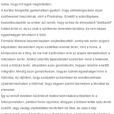
tudva, hogy mit fogok megörökíteni.
A kortárs fotográfiai gyakorlatban gyakori, hogy utófeldolgozásra olyan
szoftvereket használnak, mint a Photoshop. Ezektől a számítógépes
beavatkozásoktól az ember azt reméli, hogy színes és elmosódott "festészeti"
hatást érhet el, de ez csak a szoftveres ismeretek kérdése, és nem képes
egyediséggel felruházni a fotót.
Formális főiskolai képzést kaptam olajfestészetből, amelynek során szigorú
képzésben részesültem olyan esztétikai elemek terén, mint a forma, a
kompozíció és a fény, és ma már ösztönösen erre az alapra támaszkodom a
fotózásom során. Amikor jelentős tapasztalatot szereztem mind a festészet,
mind a fotózás terén, elkezdtem azon gondolkodni, hogyan lehetne a kettőt
integrálni. Mindig azon gondolkodom, hogyan tudnék egyediséget vinni a
fotóimba, és rájöttem, hogy szubjektív színezéssel és ecsetkezeléssel
újraértelmezhetem a fotóimat, hogy vágyam szerint kiemeljem a témákat és
elemeket.
Így az elmúlt években különböző festési technikákat próbáltam ki a
fotónyomatokon, például finom rajzolást, ahogyan a fotósok tették száz évvel
ezelőtt, vagy vastag olajfestékkel borítottam be őket, és csak a kép
legfontosabb részeit tartottam meg. Próbálkoztam a fotóművészeti alkotások