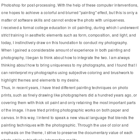
Photoshop for post-processing. With the help of these computer interventions,
one hopes to achieve a colorful and blurred "painting" effect, but this is only a
matter of software skills and cannot endow the photo with uniqueness.
I received a formal college education in oil painting, during which I underwent
strict training in aesthetic elements such as form, composition, and light, and
today, I instinctively draw on this foundation to conduct my photography.
When I gained a considerable amount of experience in both painting and
photography, I began to think about how to integrate the two. I am always
thinking about how to bring uniqueness to my photographs, and I found that I
can reinterpret my photographs using subjective coloring and brushwork to
highlight themes and elements to my desire.
Thus, in recent years, I have tried different painting techniques on photo
prints, such as finely drawing like photographers did a hundred years ago, or
covering them with thick oil paint and only retaining the most important parts
of the image. I have tried printing photographic works on both paper and
canvas. In this way, I intend to speak a new visual language that blends the
painting techniques with the photographic. Through the use of color and
emphasis on the theme, I strive to preserve the documentary value of each
photo while subjectively interpreting reality.