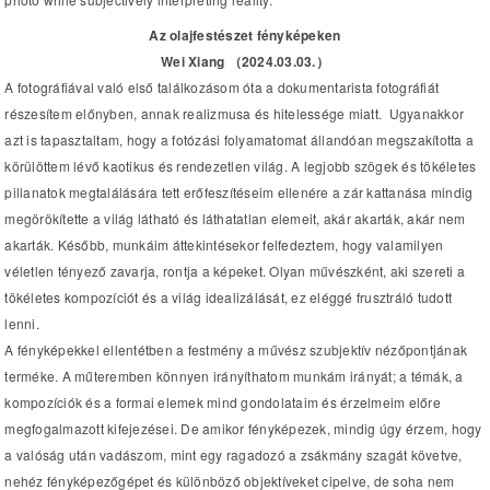
Az olajfestészet fényképeken
Wei Xiang （2024.03.03.）
A fotográfiával való első találkozásom óta a dokumentarista fotográfiát
részesítem előnyben, annak realizmusa és hitelessége miatt. Ugyanakkor
azt is tapasztaltam, hogy a fotózási folyamatomat állandóan megszakította a
körülöttem lévő kaotikus és rendezetlen világ. A legjobb szögek és tökéletes
pillanatok megtalálására tett erőfeszítéseim ellenére a zár kattanása mindig
megörökítette a világ látható és láthatatlan elemeit, akár akarták, akár nem
akarták. Később, munkáim áttekintésekor felfedeztem, hogy valamilyen
véletlen tényező zavarja, rontja a képeket. Olyan művészként, aki szereti a
tökéletes kompozíciót és a világ idealizálását, ez eléggé frusztráló tudott
lenni.
A fényképekkel ellentétben a festmény a művész szubjektív nézőpontjának
terméke. A műteremben könnyen irányíthatom munkám irányát; a témák, a
kompozíciók és a formai elemek mind gondolataim és érzelmeim előre
megfogalmazott kifejezései. De amikor fényképezek, mindig úgy érzem, hogy
a valóság után vadászom, mint egy ragadozó a zsákmány szagát követve,
nehéz fényképezőgépet és különböző objektíveket cipelve, de soha nem