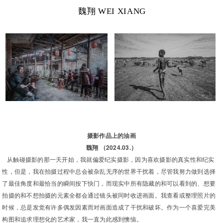
魏翔 WEI XIANG
摄影作品上的油画
魏翔 （2024.03.）
从触碰摄影的那一天开始，我就偏爱纪实摄影，因为喜欢摄影的真实性和纪实
性，但是，我在拍摄过程中总会被杂乱无序的世界干扰着，尽管我努力做到选择
了最佳角度和最恰当的瞬间按下快门，而现实中所有隐藏的和可以看到的、想要
拍摄的和不想拍摄的元素全都会通过镜头被同时收进画面。我查看或整理照片的
时候，总是发觉有许多偶发因素而对画面造成了干扰和破坏。作为一个喜爱完美
构图和追求理想化的艺术家，我一直为此感到懊恼。